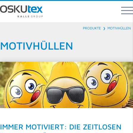
OSKUTEX GMBH
Osterheide 3
PRODUKTE
MOTIVHÜLLEN
49124 Georgsmarienhütte
❯
Sales Director Global Textile Casing
:
MOTIVHÜLLEN
thomas.sievert
@
kallegroup
.
com​​​​​​​
Fachberatung
: →
Ansprechpartner
IMMER MOTIVIERT: DIE ZEITLOSEN